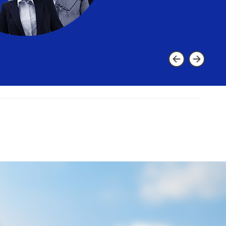
Gelecek Şimdi” diyor
nolojiler ve elektrikli dönüşümdeki
ğinden atık yönetimine ve döngüsel
de otomotiv ekosisteminin geleceğini