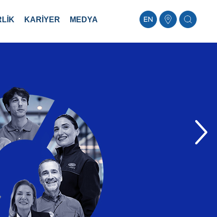
LİK
KARİYER
MEDYA
EN