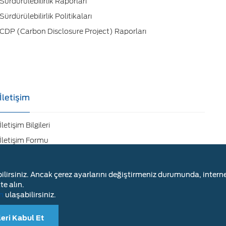
Sürdürülebilirlik Raporları
Sürdürülebilirlik Politikaları
CDP (Carbon Disclosure Project) Raporları
İletişim
İletişim Bilgileri
İletişim Formu
Etik İletişim Formu
Tedarikçi Başvuru
bilirsiniz. Ancak çerez ayarlarını değiştirmeniz durumunda, intern
e alın.
Fabrika Ziyaret Talep Formu
n
ulaşabilirsiniz.
Kişisel Veri Başvuru Formu
eri Kabul Et