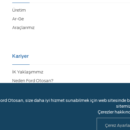
Üretim
Ar-Ge
Araçlarımız
Kariyer
İK Yaklaşımımız
Neden Ford Otosan?
Kariyer Fırsatları
ord Otosan, size daha iyi hizmet sunabilmek için web sitesinde baz
sitemi
Çerezler hakkınd
Çerez Ayarla