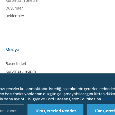
Kurumsal Yönetim
Duyurular
Beklentiler
Medya
Basın Kitleri
Kurumsal İletişim
Ford Otosan Sosyal Medya Hesapları
Galeri
ı çerezler kullanmaktadır. İstediğiniz takdirde çerezleri reddede
zin bazı fonksiyonlarının düzgün çalışmayabileceğini lütfen dikkat
a daha ayrıntılı bilgiye ve Ford Otosan Çerez Politikasına
şurada
rını Yönet
Tüm Çerezleri Reddet
Tüm Çerezl