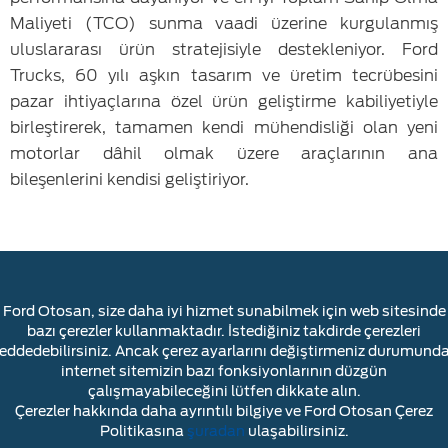
Maliyeti (TCO) sunma vaadi üzerine kurgulanmış
uluslararası ürün stratejisiyle destekleniyor. Ford
Trucks, 60 yılı aşkın tasarım ve üretim tecrübesini
pazar ihtiyaçlarına özel ürün geliştirme kabiliyetiyle
birleştirerek, tamamen kendi mühendisliği olan yeni
motorlar dâhil olmak üzere araçlarının ana
bileşenlerini kendisi geliştiriyor.
Ford Otosan, size daha iyi hizmet sunabilmek için web sitesinde
bazı çerezler kullanmaktadır. İstediğiniz takdirde çerezleri
reddedebilirsiniz. Ancak çerez ayarlarını değiştirmeniz durumunda
YASAL UYARI
ÇEREZLER HAKKINDA
internet sitemizin bazı fonksiyonlarının düzgün
BİLGİ TOPLUMU HİZMETLERİ
İLETİŞİM
çalışmayabileceğini lütfen dikkate alın.
Çerezler hakkında daha ayrıntılı bilgiye ve Ford Otosan Çerez
Politikasına
şuradan
ulaşabilirsiniz.